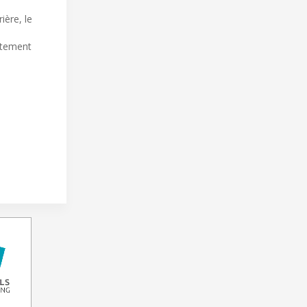
ière, le
autement