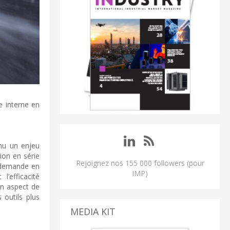
e interne en
enu un enjeu
ion en série
Rejoignez nos 155 000 followers (pour
a demande en
IMP)
’efficacité
un aspect de
 outils plus
MEDIA KIT