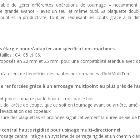
apable de gérer différentes opérations de tournage – notamment 
nage grande avance – avec un seul et même outil. Sa plaquette doubl
util et la productivité, tout en réduisant les coûts grâce à la di
ls élargie pour s’adapter aux spécifications machines
ailles : C4, C5 et C6.
 proposés en 20 mm et 25 mm, pour une compatibilité étendue avec d
d’ateliers de bénéficier des hautes performances d’AddMultiTurn.
e renforcées grâce à un arrosage multipoint au plus près de l’a
t points : quatre par le haut et trois par le bas.
 de l’arête de coupe, que ce soit en tournage avant ou arrière, amél
l’évacuation des copeaux.
usure des plaquettes et prolonge significativement la durée de vie de l’o
e central haute rigidité pour usinage multi-directionnel
rosage central intègre un système de serrage rigide et un chemin d’a