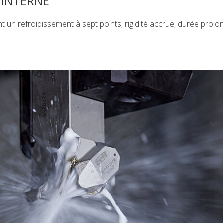
 INTERNE
 refroidissement à sept points, rigidité accrue, durée prolo