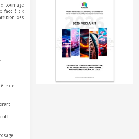
le tournage
e face à six
minution des
e
rête de
iorant
util.
rrosage