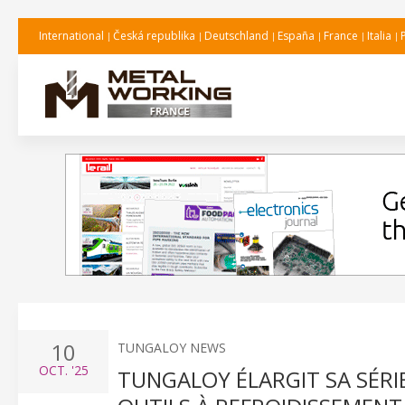
International
Česká republika
Deutschland
España
France
Italia
10
TUNGALOY NEWS
OCT.
'25
TUNGALOY ÉLARGIT SA SÉR