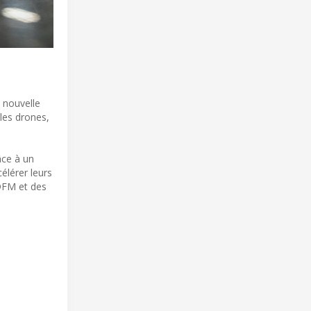
A nouvelle
 les drones,
âce à un
élérer leurs
 DFM et des