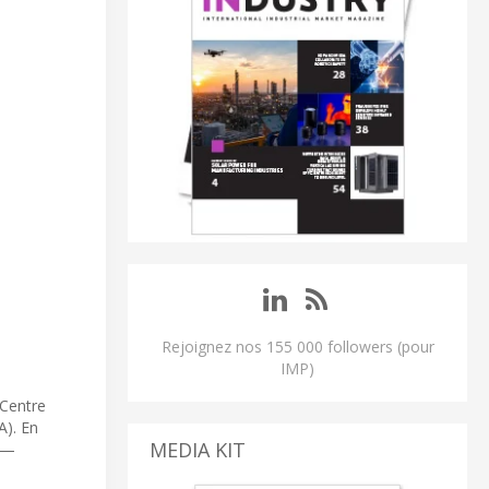
Rejoignez nos 155 000 followers (pour
IMP)
s
 Centre
A). En
MEDIA KIT
A —