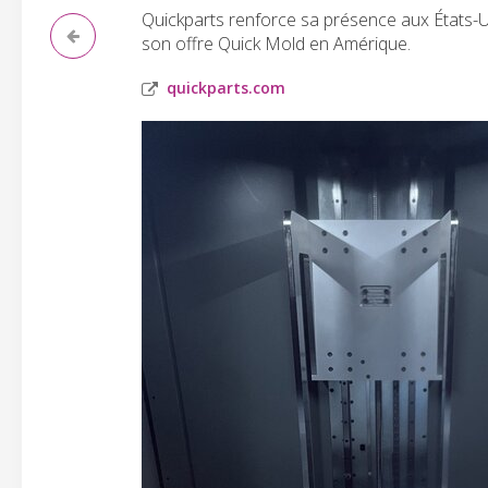
Quickparts renforce sa présence aux États-U
son offre Quick Mold en Amérique.
quickparts.com