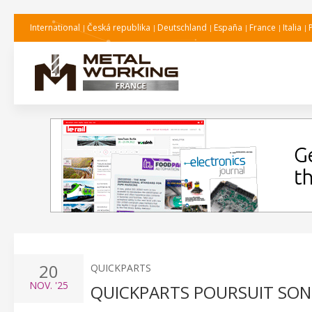
International
Česká republika
Deutschland
España
France
Italia
20
QUICKPARTS
NOV.
'25
QUICKPARTS POURSUIT SO