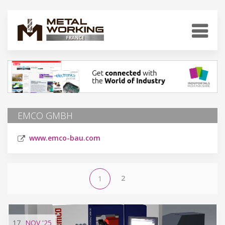
EMCO GMBH
www.emco-bau.com
2
1
17
NOV
'25