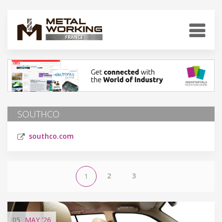
SOUTHCO
southco.com
2
3
1
05
MAY
'26