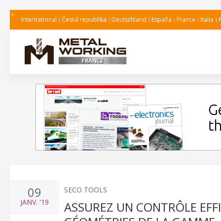
International
Česká republika
Deutschland
España
France
Italia
09
SECO TOOLS
JANV.
'19
ASSUREZ UN CONTRÔLE EFF