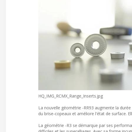
HQ_IMG_RCMX_Range_Inserts.jpg
La nouvelle géométrie -RR93 augmente la durée de v
du brise-copeaux et améliore l'état de surface. E
La géométrie -R3 se démarque par ses performance
difficiles et les superalliages. Avec sa forme i