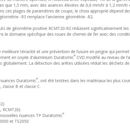
es que 1,5 mm, avec des avances élevées de 0,6 mm/tr à 1,2 mm/tr 
ns ces plages de paramètres de coupe, le choix approprié dépend de
a géométrie -R3 remplace l'ancienne géométrie -R2.
ajouts de géométrie positive RCMT20-R2 réduisent significativement les 
dans le domaine spécifique des roues de chemin de fer avec des condit
meilleure ténacité et une prévention de l’usure en peigne qui permet 
®
vêtement en oxyde d'aluminium Duratomic
CVD modifié au niveau de l
 globalement. La détection des arêtes utilisées réduit les déchets de
®
s nuances Duratomic
, ont été testées dans les matériaux les plus cour
classe B et classe C.
32)
2, RCMT20)
®
es nouvelles nuances TP Duratomic
S2000 et TS2050