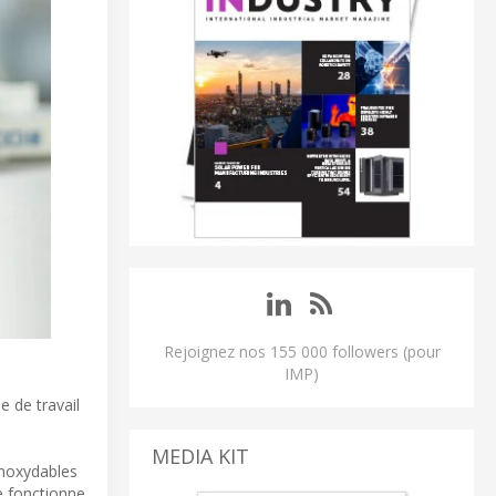
Rejoignez nos 155 000 followers (pour
IMP)
e de travail
MEDIA KIT
inoxydables
e fonctionne