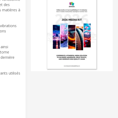
et des
s matières à
vibrations
ions
ainsi
’atome
 dernière
ants utilisés