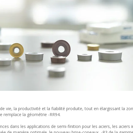
ie, la productivité et la fiabilité produite, tout en élargissant la zon
lle remplace la géométrie -RR94.
s dans les applications de semi-finition pour les aciers, les aciers 
ncurvée de manière optimale, le nouveau brise-copeaux, -R3 de la gamm