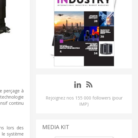
de perçage à
 technologie
Rejoignez nos 155 000 followers (pour
nsif continu
IMP)
MEDIA KIT
ns lors des
, le système