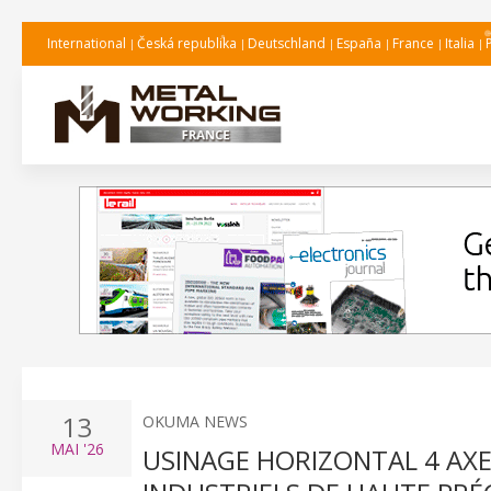
International
Česká republika
Deutschland
España
France
Italia
13
OKUMA NEWS
MAI
'26
USINAGE HORIZONTAL 4 AX