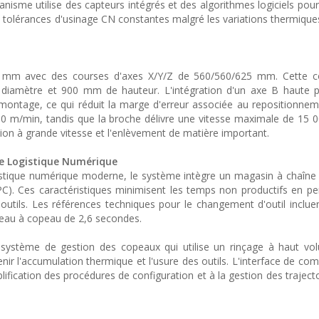
nisme utilise des capteurs intégrés et des algorithmes logiciels po
es tolérances d'usinage CN constantes malgré les variations thermiqu
 mm avec des courses d'axes X/Y/Z de 560/560/625 mm. Cette co
 diamètre et 900 mm de hauteur. L'intégration d'un axe B haute 
montage, ce qui réduit la marge d'erreur associée au repositionne
0 m/min, tandis que la broche délivre une vitesse maximale de 15 0
tion à grande vitesse et l'enlèvement de matière important.
ne Logistique Numérique
gistique numérique moderne, le système intègre un magasin à chaîne 
PC). Ces caractéristiques minimisent les temps non productifs en p
outils. Les références techniques pour le changement d'outil inclu
opeau à copeau de 2,6 secondes.
n système de gestion des copeaux qui utilise un rinçage à haut v
venir l'accumulation thermique et l'usure des outils. L'interface de 
lification des procédures de configuration et à la gestion des trajecto