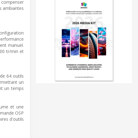
ur compenser
es ambiantes
nfiguration
performance
ment manuel.
00 tr/min et
de 64 outils
ermettant un
ent un temps
olume et une
commande OSP
ires d'outils