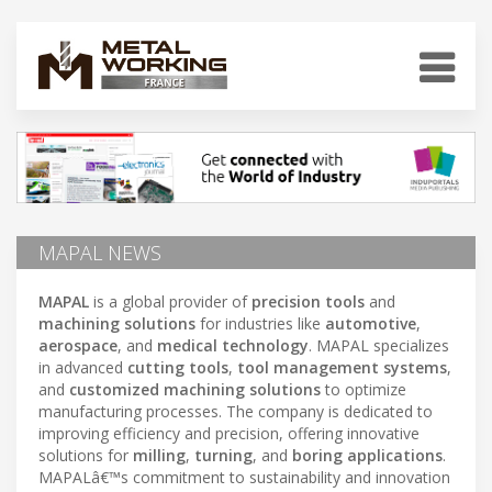
MAPAL NEWS
MAPAL
is a global provider of
precision tools
and
machining solutions
for industries like
automotive
,
aerospace
, and
medical technology
. MAPAL specializes
in advanced
cutting tools
,
tool management systems
,
and
customized machining solutions
to optimize
manufacturing processes. The company is dedicated to
improving efficiency and precision, offering innovative
solutions for
milling
,
turning
, and
boring applications
.
MAPALâ€™s commitment to sustainability and innovation