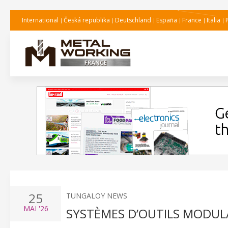
International
Česká republika
Deutschland
España
France
Italia
25
TUNGALOY NEWS
MAI
'26
SYSTÈMES D’OUTILS MODULA