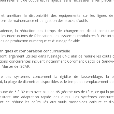
re, seul l’élément de coupe est remplacé, sans nécessiter le remplace
et améliore la disponibilité des équipements sur les lignes de
ions de maintenance et de gestion des stocks d’outils.
cadence, la réduction des temps de changement d’outil constitue
er les interruptions de fabrication. Les systèmes modulaires à tête in
gies de production numérique et d’usinage flexible.
chniques et comparaison concurrentielle
nt largement utilisés dans l’usinage CNC afin de réduire les coûts d’
 solutions concurrentes incluent notamment Coromant Capto de Sandv
i-Master de ISCAR.
re ces systèmes concernent la rigidité de l’assemblage, la p
d, la plage de diamètres disponibles et le temps de remplacement des
oupe de 5 à 32 mm avec plus de 45 géométries de tête, ce qui la po
ssitant une adaptation rapide des outils. Les systèmes concurren
t de réduire les coûts liés aux outils monoblocs carbure et d’op