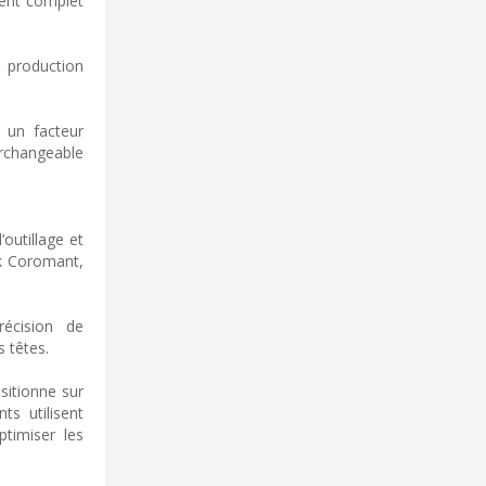
ment complet
 production
 un facteur
terchangeable
outillage et
ik Coromant,
récision de
 têtes.
sitionne sur
ts utilisent
timiser les