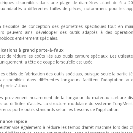
indriques disponibles dans une plage de diamètres allant de 6 à 
ux adaptés à différentes tailles de pièces, notamment pour les app
a flexibilité de conception des géométries spécifiques tout en ma
urs peuvent ainsi développer des outils adaptés à des opération
noblocs entièrement spéciales.
lications à grand porte-à-faux
est de réduire les coûts liés aux outils carbure spéciaux. Les utilisa
uniquement la tête de coupe lorsqu’elle est usée.
 délais de fabrication des outils spéciaux, puisque seule la partie tê
disponibles dans différentes longueurs facilitent l’adaptation au
d porte-à-faux.
les proviennent notamment de la longueur du matériau carbure dis
ds ou difficiles d’accès. La structure modulaire du système TungMeis
férents porte-outils standards selon les besoins de l’application.
enance rapide
ister vise également à réduire les temps d’arrêt machine lors des