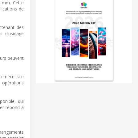
20 mm. Cette
lications de
intenant des
s d’usinage
teurs peuvent
te nécessite
x opérations
ponible, qui
ter répond à
 changements