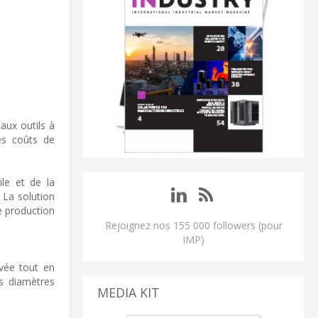
aux outils à
les coûts de
ile et de la
 La solution
de production
Rejoignez nos 155 000 followers (pour
IMP)
vée tout en
s diamètres
MEDIA KIT