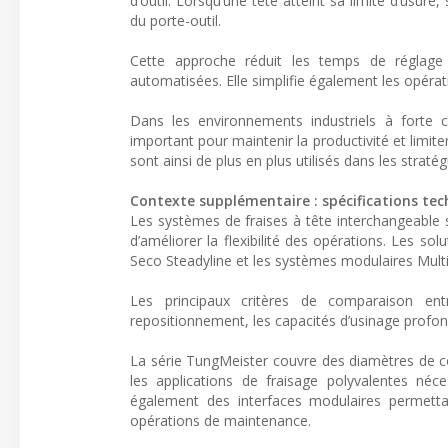
d’outil. Lorsqu’une tête atteint sa limite d’usu
du porte-outil.
Cette approche réduit les temps de réglage 
automatisées. Elle simplifie également les opérat
Dans les environnements industriels à forte 
important pour maintenir la productivité et limit
sont ainsi de plus en plus utilisés dans les straté
Contexte supplémentaire : spécifications te
Les systèmes de fraises à tête interchangeable so
d’améliorer la flexibilité des opérations. Les
Seco Steadyline et les systèmes modulaires Mult
Les principaux critères de comparaison ent
repositionnement, les capacités d’usinage profon
La série TungMeister couvre des diamètres de c
les applications de fraisage polyvalentes néce
également des interfaces modulaires permettan
opérations de maintenance.